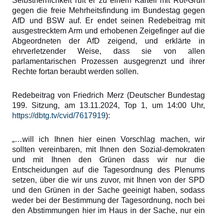
Selbstherrlichkeit ruft er zu einem Kartell mit Rot-Grün
gegen die freie Mehrheitsfindung im Bundestag gegen
AfD und BSW auf. Er endet seinen Redebeitrag mit
ausgestrecktem Arm und erhobenen Zeigefinger auf die
Abgeordneten der AfD zeigend, und erklärte in
ehrverletzender Weise, dass sie von allen
parlamentarischen Prozessen ausgegrenzt und ihrer
Rechte fortan beraubt werden sollen.
Redebeitrag von Friedrich Merz (Deutscher Bundestag
199. Sitzung, am 13.11.2024, Top 1, um 14:00 Uhr,
https://dbtg.tv/cvid/7617919
):
„…will ich Ihnen hier einen Vorschlag machen, wir
sollten vereinbaren, mit Ihnen den Sozial-demokraten
und mit Ihnen den Grünen dass wir nur die
Entscheidungen auf die Tagesordnung des Plenums
setzen, über die wir uns zuvor, mit Ihnen von der SPD
und den Grünen in der Sache geeinigt haben, sodass
weder bei der Bestimmung der Tagesordnung, noch bei
den Abstimmungen hier im Haus in der Sache, nur ein